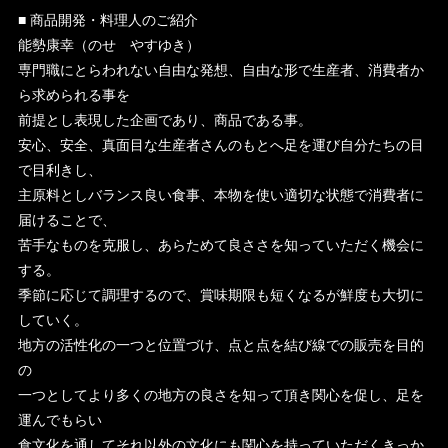
■ 商品開発・料理人のご紹介
能勢康幸（のせ やすゆき）
専門職にとらわれない自由な発想、自由な形で生産者、消費者か
ら求められる事を
前提とし表現した企画であり、商品である事。
安心、安全、真面目な生産者さんのもとへ足を運び自分たちの目
で目利きし、
主原料としバランス良い食事、本物を使い適切な状態で消費者に
届けることで、
苦手なものを克服し、あらためて良ささを知っていただく機会に
する。
季節に応じて調理するので、賞味期限も短くなるが鮮度も大切に
していく。
地方の活性化の一つと位置づけ、点と点を結び線での販売を目的
の
一つとしてより多くの地方の良さを知って頂き関心を促し、足を
運んでもらい
食文化を通してそれ以外の文化にも関心を持っていただくきっか